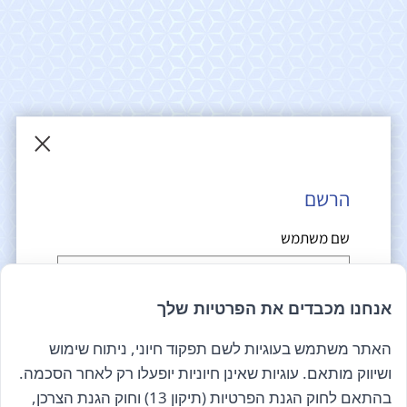
×
הרשם לניוזלטר שלנו
הרשם
קראתי ואני מאשר/ת את
מדיניות הפרטיות
שם משתמש
אנחנו מכבדים את הפרטיות שלך
Epicod Development
//
O
verallstudio Design
אימייל
האתר משתמש בעוגיות לשם תפקוד חיוני, ניתוח שימוש
כל הזכויות שמורות אנה ויסטריך
ושיווק מותאם. עוגיות שאינן חיוניות יופעלו רק לאחר הסכמה.
בהתאם לחוק הגנת הפרטיות (תיקון 13) וחוק הגנת הצרכן,