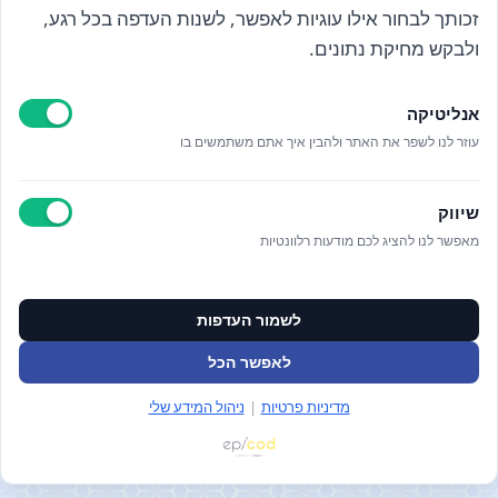
מדיניות פרטיות
סיסמה
Confirm Password
זכותך לבחור אילו עוגיות לאפשר, לשנות העדפה בכל רגע,
ניהול מידע אישי
ולבקש מחיקת נתונים.
ניהול עוגיות
תקנון האתר
רמז: הסיסמה צריכה להיות בת שתיים-עשרה תווים לפחות. כדי לחזק אותה,
צור קשר
השתמשו באותיות קטנות וגדולות, מספרים וסימנים כגון ! " ? $ % ^ & ).
אנליטיקה
עוזר לנו לשפר את האתר ולהבין איך אתם משתמשים בו
הרשמה
התחבר
שיווק
שחזור סיסמה
מאפשר לנו להציג לכם מודעות רלוונטיות
לשמור העדפות
לאפשר הכל
מדיניות פרטיות
|
ניהול המידע שלי
התחברות/הרשמה
(0)