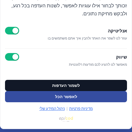
זכותך לבחור אילו עוגיות לאפשר, לשנות העדפה בכל רגע,
קראתי ואני מאשר/ת את
מדיניות הפרטיות
ולבקש מחיקת נתונים.
אנליטיקה
עוזר לנו לשפר את האתר ולהבין איך אתם משתמשים בו
Epicod Development
//
O
verallstudio Design
שיווק
מאפשר לנו להציג לכם מודעות רלוונטיות
כל הזכויות שמורות אנה ויסטריך
מדיניות פרטיות
ניהול מידע אישי
לשמור העדפות
ניהול עוגיות
תקנון האתר
לאפשר הכל
צור קשר
מדיניות פרטיות
|
ניהול המידע שלי
התחברות/הרשמה
(0)