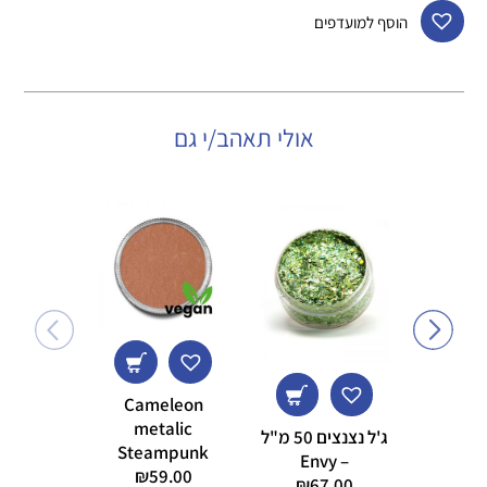
הוסף למועדפים
אולי תאהב/י גם
Cameleon
metalic
ג'ל נצנצים 50 מ"ל
Steampunk
– Envy
מ"ל d
₪
59.00
d Gel
₪
67.00