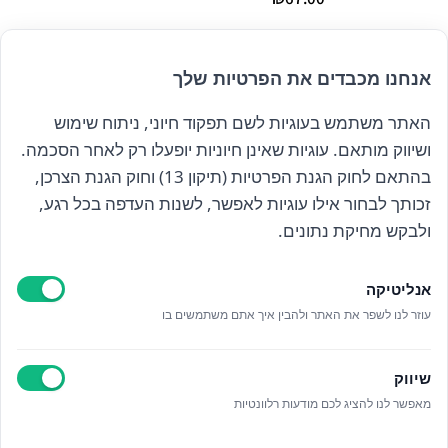
40.00
0.00
אנחנו מכבדים את הפרטיות שלך
האתר משתמש בעוגיות לשם תפקוד חיוני, ניתוח שימוש
הרשם לניוזלטר שלנו
ושיווק מותאם. עוגיות שאינן חיוניות יופעלו רק לאחר הסכמה.
בהתאם לחוק הגנת הפרטיות (תיקון 13) וחוק הגנת הצרכן,
זכותך לבחור אילו עוגיות לאפשר, לשנות העדפה בכל רגע,
קראתי ואני מאשר/ת את
מדיניות הפרטיות
ולבקש מחיקת נתונים.
אנליטיקה
עוזר לנו לשפר את האתר ולהבין איך אתם משתמשים בו
Epicod Development
//
O
verallstudio Design
שיווק
מאפשר לנו להציג לכם מודעות רלוונטיות
כל הזכויות שמורות אנה ויסטריך
מדיניות פרטיות