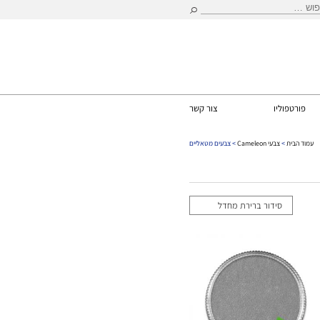
וש:
פורטפוליו
צור קשר
עמוד הבית
>
צבעי Cameleon
> צבעים מטאליים