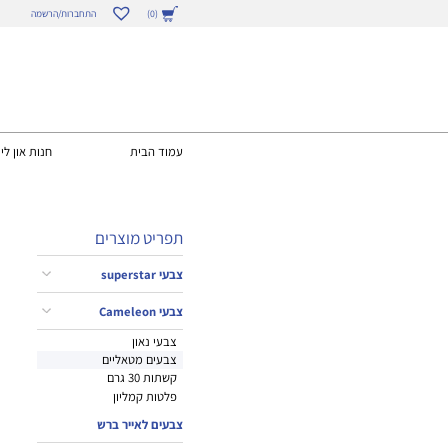
התחברות/הרשמה
(0)
עמוד הבית
חנות און ליי
תפריט מוצרים
צבעי superstar
צבעי Cameleon
צבעי נאון
צבעים מטאליים
קשתות 30 גרם
פלטות קמליון
צבעים לאייר ברש