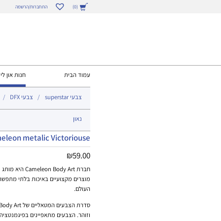
התחברות/הרשמה
(0)
עמוד הבית
חנות און ליי
צבעי superstar
צבעי DFX
נאון
eleon metalic Victoriouse
₪
59.00
חברת n Body Art
מוצרים מקצועיים באיכות בלתי מתפשר
העולם.
וזוהר. הצבעים מתאפיינים בפיגמנטציה ג