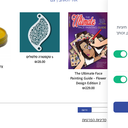
יוניות
) וחוק הגנת הצרכן, זכותך
s טקסטורה סלסולים
₪
28.00
DFX צהוב
The Ultimate Face
Painting Guide – Flower
Design Edition 2
₪
229.00
ני מאשר/ת את
מדיניות הפרטיות