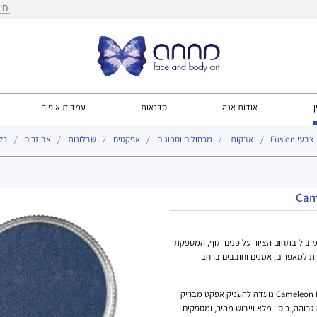
חיפ
ן
אודות אנה
סדנאות
עמדות איפור
צבעי Fusion
אבקות
מכחולים וספוגים
אפקטים
שבלונות
אביזרים
כל
עמוד הבית
>
צבעי eon
Cam
Cameleo היא מותג מוביל בתחום הציור על פנים וגוף, המספקת
ת למאפרים, אמנים וחובבים ברחבי
סדרת הצבעים המטאליים של Cameleon Body Art נועדה להעניק אפקט מבריק
בוהה, כיסוי מלא וייבוש מהיר, ומספקים