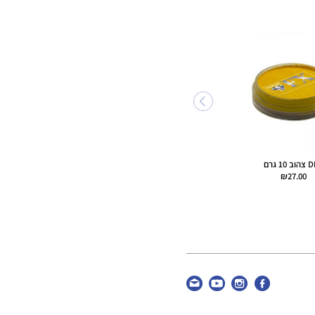
פלטת 6 קשתות 25 גרם
LEANNE'S VIVID RAINBOW
PETAL PALETTE גירסת ללא
נאון
 10 גרם
קשת 30 גרם DFX Island
₪
345.00
Fever
₪
27.00
₪
69.00