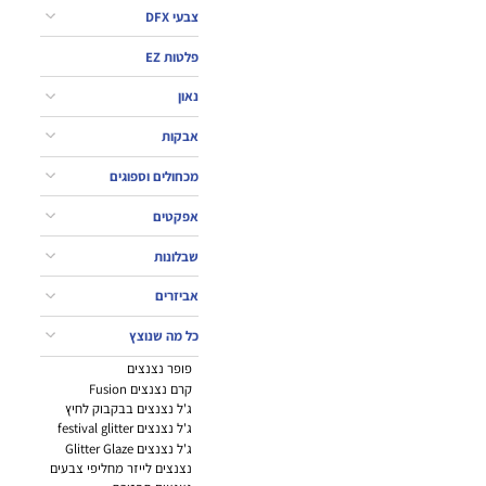
צבעי DFX
פלטות EZ
נאון
אבקות
מכחולים וספוגים
אפקטים
שבלונות
אביזרים
כל מה שנוצץ
פופר נצנצים
קרם נצנצים Fusion
ג'ל נצנצים בבקבוק לחיץ
ג'ל נצנצים festival glitter
ג'ל נצנצים Glitter Glaze
נצנצים לייזר מחליפי צבעים