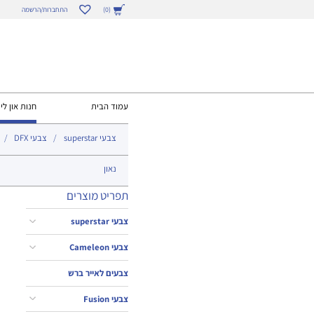
התחברות/הרשמה
(0)
עמוד הבית
חנות און ליי
צבעי superstar
צבעי DFX
נאון
תפריט מוצרים
צבעי superstar
צבעי Cameleon
צבעים לאייר ברש
צבעי Fusion