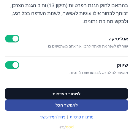
בהתאם לחוק הגנת הפרטיות (תיקון 13) וחוק הגנת הצרכן,
זכותך לבחור אילו עוגיות לאפשר, לשנות העדפה בכל רגע,
קראתי ואני מאשר/ת את
מדיניות הפרטיות
ולבקש מחיקת נתונים.
אנליטיקה
עוזר לנו לשפר את האתר ולהבין איך אתם משתמשים בו
Epicod Development
//
O
verallstudio Design
שיווק
מאפשר לנו להציג לכם מודעות רלוונטיות
כל הזכויות שמורות אנה ויסטריך
מדיניות פרטיות
ניהול מידע אישי
לשמור העדפות
ניהול עוגיות
תקנון האתר
לאפשר הכל
צור קשר
מדיניות פרטיות
|
ניהול המידע שלי