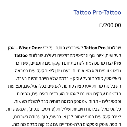
Tattoo Pro-Tattoo
₪
200.00
שבלונות
Tattoo Pro
לאיירברש פותחו על ידי
Wiser Oner
– אמן
קעקועים, ציורי גוף וגרפיטי מהבולטים בעולם. שבלונות
Tattoo
Pro
יצרו מהפכה מוחלטת בתחום הקעקועים הזמניים, שעד כה
נראו מזויפים ולא מציאותיים. כעת ניתן ליצור קעקועים במראה
ריאליסטי, מורכב ובעל עומק – ברמה שלא הייתה זמינה בעבר.
השבלונות מהוות אטרקציה סוחפת לאנשים בכל הגילאים, ומציעות
הזדמנות עסקית מצוינת לאמנים העובדים באירועים, מסיבות
ופסטיבלים – תחום שמספק הכנסה רווחית כבר למעלה מעשור.
כל סט כולל שבלונות חיוביות ושליליות (פוזיטיב ונגטיב), המאפשרות
יצירת קעקועים בגווני שחור-לבן או צבעוני, תוך עבודה בשכבות,
הוספת עומק ואפקטים תלת-ממדיים עם טכניקות מרקם מרובות.