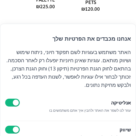
PETS
₪
225.00
₪
120.00
אנחנו מכבדים את הפרטיות שלך
האתר משתמש בעוגיות לשם תפקוד חיוני, ניתוח שימוש
הרשם לניוזלטר שלנו
ושיווק מותאם. עוגיות שאינן חיוניות יופעלו רק לאחר הסכמה.
בהתאם לחוק הגנת הפרטיות (תיקון 13) וחוק הגנת הצרכן,
זכותך לבחור אילו עוגיות לאפשר, לשנות העדפה בכל רגע,
קראתי ואני מאשר/ת את
מדיניות הפרטיות
ולבקש מחיקת נתונים.
אנליטיקה
עוזר לנו לשפר את האתר ולהבין איך אתם משתמשים בו
Epicod Development
//
O
verallstudio Design
שיווק