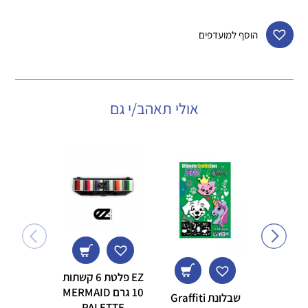
הוסף למועדפים
אולי תאהב/י גם
on Fresh
EZ פלטת 6 קשתות
ass
10 גרם MERMAID
9.00
שבלונת Graffiti
PALETTE