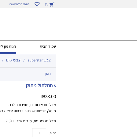
התחברות/הרשמה
(0)
עמוד הבית
חנות און ליי
צבעי superstar
צבעי DFX
נאון
s חתלתול מתוק
₪
28.00
שבלונות איכותיות, תוצרת הולנד.
מומלץ להשתמש בספוג דחוס יבש וצבע 
שבלונה בינונית, מידות 7.5X11 cm
כמות