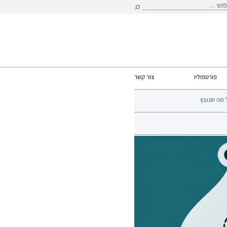
וש:
פורטפוליו
צור קשר
 מה שנוצץ
שבלונות
>
שבלונות Superstar
> s חתלתול מתוק