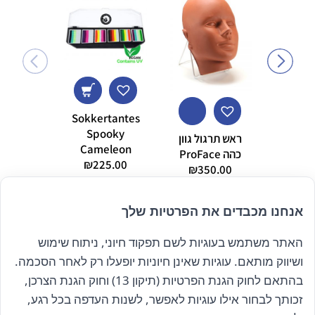
Sokkertantes
Spooky
ראש תרגול גוון
ZUCA
Cameleon
כהה ProFace
גב מק
₪
225.00
350.00
₪
איפור/
5.00
אנחנו מכבדים את הפרטיות שלך
האתר משתמש בעוגיות לשם תפקוד חיוני, ניתוח שימוש
הרשם לניוזלטר שלנו
ושיווק מותאם. עוגיות שאינן חיוניות יופעלו רק לאחר הסכמה.
בהתאם לחוק הגנת הפרטיות (תיקון 13) וחוק הגנת הצרכן,
זכותך לבחור אילו עוגיות לאפשר, לשנות העדפה בכל רגע,