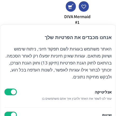
n Rays
s Glitter
eam
DIVA Mermaid
5.00
#1
₪
25.00
אנחנו מכבדים את הפרטיות שלך
האתר משתמש בעוגיות לשם תפקוד חיוני, ניתוח שימוש
הרשם לניוזלטר שלנו
ושיווק מותאם. עוגיות שאינן חיוניות יופעלו רק לאחר הסכמה.
בהתאם לחוק הגנת הפרטיות (תיקון 13) וחוק הגנת הצרכן,
זכותך לבחור אילו עוגיות לאפשר, לשנות העדפה בכל רגע,
קראתי ואני מאשר/ת את
מדיניות הפרטיות
ולבקש מחיקת נתונים.
אנליטיקה
עוזר לנו לשפר את האתר ולהבין איך אתם משתמשים בו
Epicod Development
//
O
verallstudio Design
שיווק