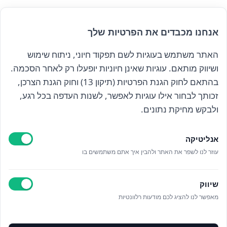
אנחנו מכבדים את הפרטיות שלך
האתר משתמש בעוגיות לשם תפקוד חיוני, ניתוח שימוש
הרשם לניוזלטר שלנו
ושיווק מותאם. עוגיות שאינן חיוניות יופעלו רק לאחר הסכמה.
בהתאם לחוק הגנת הפרטיות (תיקון 13) וחוק הגנת הצרכן,
זכותך לבחור אילו עוגיות לאפשר, לשנות העדפה בכל רגע,
קראתי ואני מאשר/ת את
מדיניות הפרטיות
ולבקש מחיקת נתונים.
אנליטיקה
עוזר לנו לשפר את האתר ולהבין איך אתם משתמשים בו
Epicod Development
//
O
verallstudio Design
שיווק
מאפשר לנו להציג לכם מודעות רלוונטיות
כל הזכויות שמורות אנה ויסטריך
מדיניות פרטיות