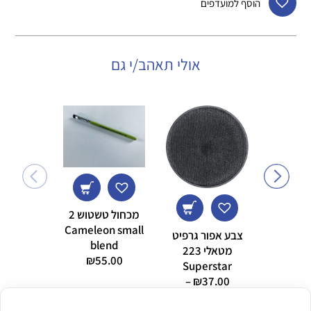
הוסף למועדפים
אולי תאהב/י גם
מכחול טשטוש 2
r Fields
Cameleon small
צבע אפור גרפיט
s Glitter
blend
מטאלי 223
eam
₪
55.00
Superstar
5.00
–
₪
37.00
טווח
₪
69.00
מחירים: