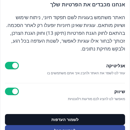
אנחנו מכבדים את הפרטיות שלך
עד
האתר משתמש בעוגיות לשם תפקוד חיוני, ניתוח שימוש
הרשם לניוזלטר שלנו
ושיווק מותאם. עוגיות שאינן חיוניות יופעלו רק לאחר הסכמה.
בהתאם לחוק הגנת הפרטיות (תיקון 13) וחוק הגנת הצרכן,
זכותך לבחור אילו עוגיות לאפשר, לשנות העדפה בכל רגע,
קראתי ואני מאשר/ת את
מדיניות הפרטיות
ולבקש מחיקת נתונים.
אנליטיקה
עוזר לנו לשפר את האתר ולהבין איך אתם משתמשים בו
Epicod Development
//
O
verallstudio Design
שיווק
מאפשר לנו להציג לכם מודעות רלוונטיות
כל הזכויות שמורות אנה ויסטריך
מדיניות פרטיות
ניהול מידע אישי
לשמור העדפות
ניהול עוגיות