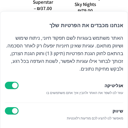
Superstar
0.00
Sky Nights
–
₪
37.00
₪
79.00
טווח
₪
69.00
מחירים:
אנחנו מכבדים את הפרטיות שלך
עד
האתר משתמש בעוגיות לשם תפקוד חיוני, ניתוח שימוש
הרשם לניוזלטר שלנו
ושיווק מותאם. עוגיות שאינן חיוניות יופעלו רק לאחר הסכמה.
בהתאם לחוק הגנת הפרטיות (תיקון 13) וחוק הגנת הצרכן,
זכותך לבחור אילו עוגיות לאפשר, לשנות העדפה בכל רגע,
קראתי ואני מאשר/ת את
מדיניות הפרטיות
ולבקש מחיקת נתונים.
אנליטיקה
עוזר לנו לשפר את האתר ולהבין איך אתם משתמשים בו
Epicod Development
//
O
verallstudio Design
שיווק
מאפשר לנו להציג לכם מודעות רלוונטיות
כל הזכויות שמורות אנה ויסטריך