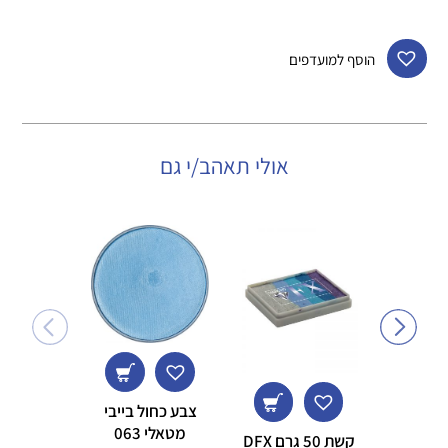
הוסף למועדפים
אולי תאהב/י גם
צבע כחול בייבי
מטאלי 063
קשת 50 גרם DFX
מברשת 