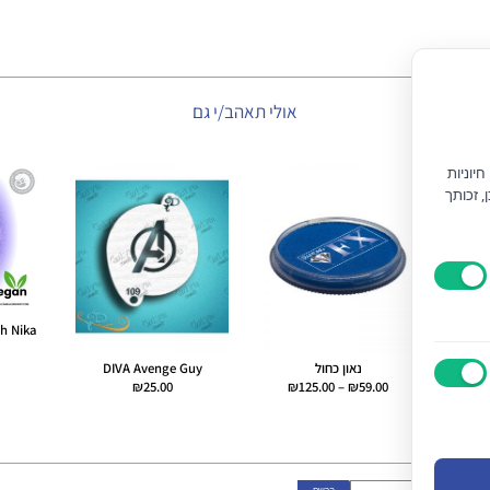
אולי תאהב/י גם
יוניות
) וחוק הגנת הצרכן, זכותך
h Nika
בקבוקון
נאון כחול
DIVA Avenge Guy
טווח
₪
25.00
₪
125.00
–
₪
59.00
מחירים:
עד