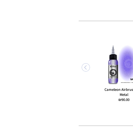
Cameleon Airbrus
צבע כסף מטאלי 056
קשת 50 גרם Leanne's
Tropical Butterfly
Superstar
Metal
טווח
₪
79.00
₪
69.00
–
₪
37.00
₪
90.00
מחירים:
עד