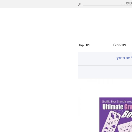
וש:
פורטפוליו
צור קשר
 מה שנוצץ
ות
>
גרפיטי
> שבלונת Graffiti Flowers & Candy