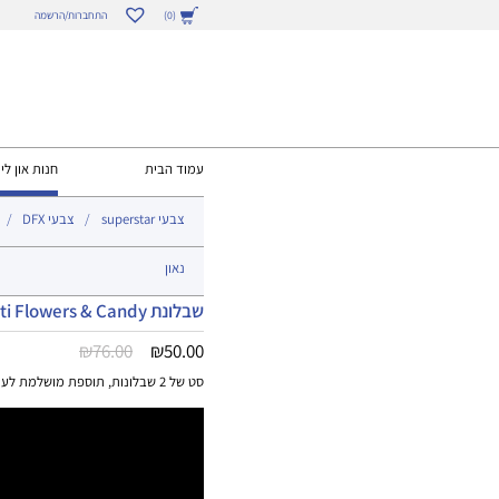
התחברות/הרשמה
(0)
עמוד הבית
חנות און ליי
צבעי superstar
צבעי DFX
נאון
שבלונת Graffiti Flowers & Candy
המחיר
המחיר
₪
76.00
₪
50.00
הנוכחי
המקורי
סט של 2 שבלונות, תוספת מושלמת לעיצובים מתוקים ולעיצובי פרחים.
היה:
הוא:
₪76.00.
₪50.00.