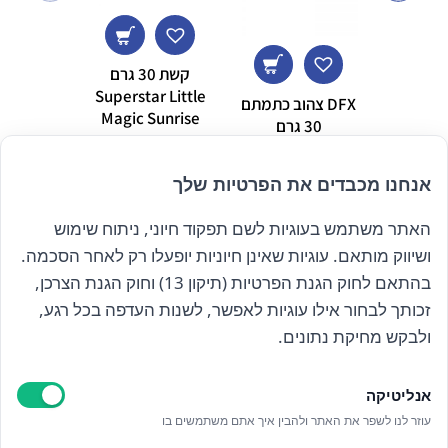
קשת 30 גרם
s טקסטורה לבבות
8.00
Superstar Little
DFX צהוב כתמתם
Magic Sunrise
30 גרם
₪
69.00
₪
49.00
אנחנו מכבדים את הפרטיות שלך
האתר משתמש בעוגיות לשם תפקוד חיוני, ניתוח שימוש
הרשם לניוזלטר שלנו
ושיווק מותאם. עוגיות שאינן חיוניות יופעלו רק לאחר הסכמה.
בהתאם לחוק הגנת הפרטיות (תיקון 13) וחוק הגנת הצרכן,
זכותך לבחור אילו עוגיות לאפשר, לשנות העדפה בכל רגע,
קראתי ואני מאשר/ת את
מדיניות הפרטיות
ולבקש מחיקת נתונים.
אנליטיקה
עוזר לנו לשפר את האתר ולהבין איך אתם משתמשים בו