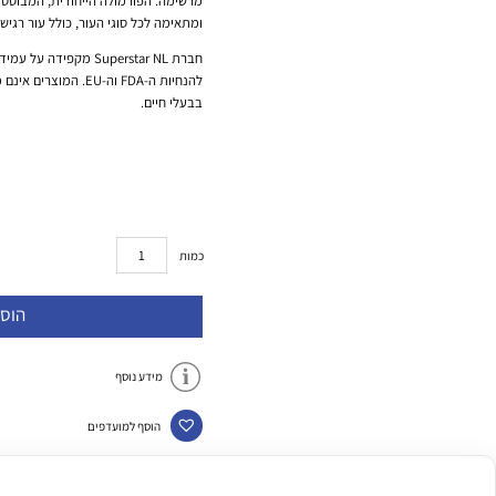
מרשימה. הפורמולה הייחודית, המבוססת 
ומתאימה לכל סוגי העור, כולל עור רגיש.
חברת Superstar NL מקפ
להנחיות ה-FDA וה-EU. ה
בבעלי חיים.
כמות
הוס
מידע נוסף
הוסף למועדפים