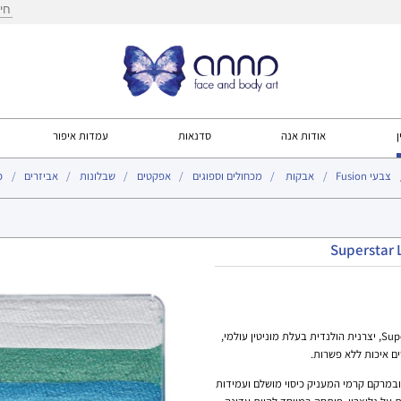
חיפ
ן
אודות אנה
סדנאות
עמדות איפור
צבעי Fusion
אבקות
מכחולים וספוגים
אפקטים
שבלונות
אביזרים
כ
עמוד הבית
>
צבעי superstar
>
קשתות קטנות Little Dream
צבעי "Little Dreams" מבית Superstar NL, יצרנית הולנדית בעלת מוניטין עולמי,
 איכות ללא פשרות.
במרקם קרמי המעניק כיסוי מושלם ועמידות