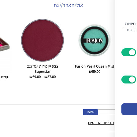
אולי תאהב/י גם
יוניות
) וחוק הגנת הצרכן, זכותך
Fusion Pearl Ocean Mist
צבע יין פירות יער 227
Superstar
₪
59.00
טווח
₪
69.00
–
₪
37.00
מחירים:
עד
ני מאשר/ת את
מדיניות הפרטיות