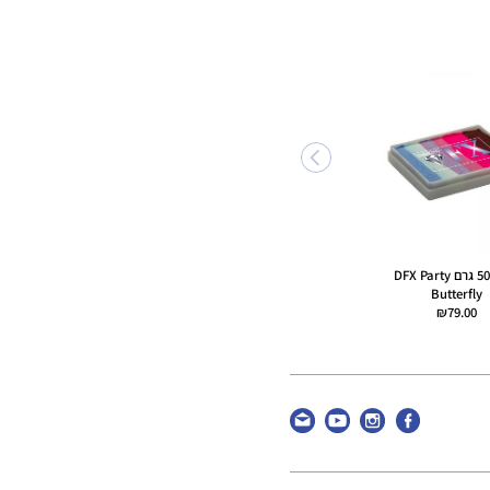
צבע אפרסק ורוד מטאלי עם
Cameleon Airbrush The
נצנצים067 Superstar
Dark Base
טווח
₪
90.00
₪
69.00
–
₪
37.00
קשת 50 גרם DFX Party
מחירים:
Butterfly
₪
79.00
עד