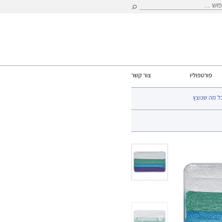
וש:
פורטפוליו
צור קשר
ל מה שנוצץ
> קשת 30 גרם Superstar Little Mermaid