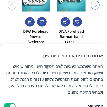
DIVA Forehead
DIVA Forehead
DFX צהוב 10 גרם
7.00
Rows of
Batman band
Skeletons
₪
32.00
₪
32.00
אנחנו מכבדים את הפרטיות שלך
האתר משתמש בעוגיות לשם תפקוד חיוני, ניתוח שימוש
הרשם לניוזלטר שלנו
ושיווק מותאם. עוגיות שאינן חיוניות יופעלו רק לאחר הסכמה.
בהתאם לחוק הגנת הפרטיות (תיקון 13) וחוק הגנת הצרכן,
זכותך לבחור אילו עוגיות לאפשר, לשנות העדפה בכל רגע,
קראתי ואני מאשר/ת את
מדיניות הפרטיות
ולבקש מחיקת נתונים.
אנליטיקה