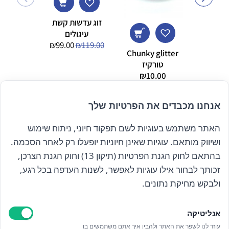
זוג עדשות קשת
עיגולים
המחיר
המחיר
₪
99.00
₪
119.00
Chunky glitter
המקורי
הנוכחי
טורקיז
– Gold Digger
היה:
הוא:
7.00
₪
10.00
₪99.00.
₪119.00.
אנחנו מכבדים את הפרטיות שלך
האתר משתמש בעוגיות לשם תפקוד חיוני, ניתוח שימוש
הרשם לניוזלטר שלנו
ושיווק מותאם. עוגיות שאינן חיוניות יופעלו רק לאחר הסכמה.
בהתאם לחוק הגנת הפרטיות (תיקון 13) וחוק הגנת הצרכן,
זכותך לבחור אילו עוגיות לאפשר, לשנות העדפה בכל רגע,
קראתי ואני מאשר/ת את
מדיניות הפרטיות
ולבקש מחיקת נתונים.
אנליטיקה
עוזר לנו לשפר את האתר ולהבין איך אתם משתמשים בו