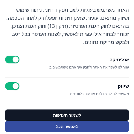
האתר משתמש בעוגיות לשם תפקוד חיוני, ניתוח שימוש
הרשם לניוזלטר שלנו
ושיווק מותאם. עוגיות שאינן חיוניות יופעלו רק לאחר הסכמה.
בהתאם לחוק הגנת הפרטיות (תיקון 13) וחוק הגנת הצרכן,
זכותך לבחור אילו עוגיות לאפשר, לשנות העדפה בכל רגע,
קראתי ואני מאשר/ת את
מדיניות הפרטיות
ולבקש מחיקת נתונים.
אנליטיקה
עוזר לנו לשפר את האתר ולהבין איך אתם משתמשים בו
Epicod Development
//
O
verallstudio Design
שיווק
מאפשר לנו להציג לכם מודעות רלוונטיות
כל הזכויות שמורות אנה ויסטריך
מדיניות פרטיות
ניהול מידע אישי
לשמור העדפות
ניהול עוגיות
תקנון האתר
לאפשר הכל
צור קשר