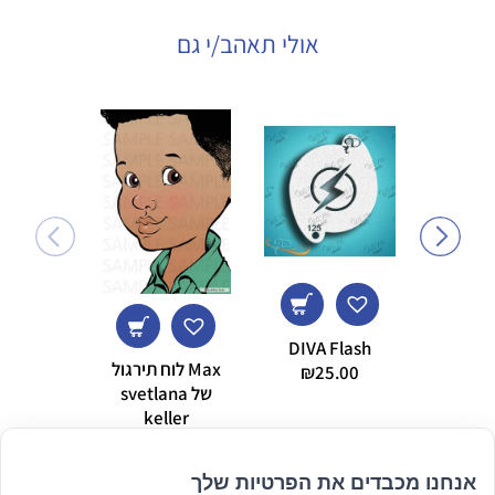
אולי תאהב/י גם
DIVA Flash
קובי
Max לוח תירגול
₪
25.00
של svetlana
AMS
keller
8.00
₪
125.00
אנחנו מכבדים את הפרטיות שלך