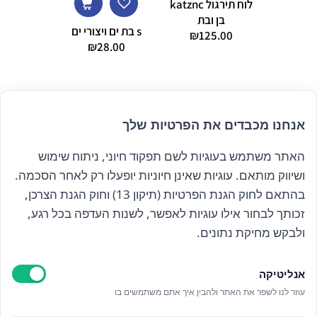
לוח תירגול katznc
בן ובת
s בת ים ויצורי ים
eleon
₪
125.00
3 Hyla
₪
28.00
9.00
אנחנו מכבדים את הפרטיות שלך
האתר משתמש בעוגיות לשם תפקוד חיוני, ניתוח שימוש
הרשם לניוזלטר שלנו
ושיווק מותאם. עוגיות שאינן חיוניות יופעלו רק לאחר הסכמה.
בהתאם לחוק הגנת הפרטיות (תיקון 13) וחוק הגנת הצרכן,
זכותך לבחור אילו עוגיות לאפשר, לשנות העדפה בכל רגע,
קראתי ואני מאשר/ת את
מדיניות הפרטיות
ולבקש מחיקת נתונים.
אנליטיקה
עוזר לנו לשפר את האתר ולהבין איך אתם משתמשים בו
Epicod Development
//
O
verallstudio Design