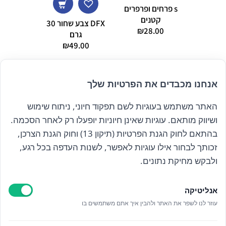
s פרחים ופרפרים
s raibow
קטנים
gic
DFX צבע שחור 30
₪
28.00
9.00
גרם
₪
49.00
אנחנו מכבדים את הפרטיות שלך
האתר משתמש בעוגיות לשם תפקוד חיוני, ניתוח שימוש
הרשם לניוזלטר שלנו
ושיווק מותאם. עוגיות שאינן חיוניות יופעלו רק לאחר הסכמה.
בהתאם לחוק הגנת הפרטיות (תיקון 13) וחוק הגנת הצרכן,
זכותך לבחור אילו עוגיות לאפשר, לשנות העדפה בכל רגע,
קראתי ואני מאשר/ת את
מדיניות הפרטיות
ולבקש מחיקת נתונים.
אנליטיקה
עוזר לנו לשפר את האתר ולהבין איך אתם משתמשים בו
Epicod Development
//
O
verallstudio Design