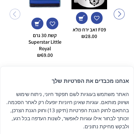
F09 זאב ירח מלא
קשת 30 גרם
₪
28.00
Superstar Little
olor me
Royal
lete – 18
₪
69.00
lors
9.00
אנחנו מכבדים את הפרטיות שלך
האתר משתמש בעוגיות לשם תפקוד חיוני, ניתוח שימוש
הרשם לניוזלטר שלנו
ושיווק מותאם. עוגיות שאינן חיוניות יופעלו רק לאחר הסכמה.
בהתאם לחוק הגנת הפרטיות (תיקון 13) וחוק הגנת הצרכן,
זכותך לבחור אילו עוגיות לאפשר, לשנות העדפה בכל רגע,
קראתי ואני מאשר/ת את
מדיניות הפרטיות
ולבקש מחיקת נתונים.