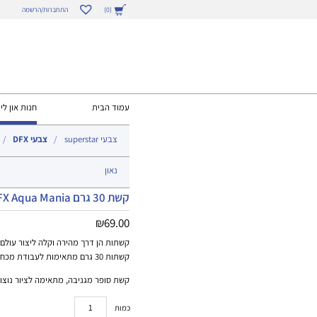
התחברות/הרשמה
(0)
עמוד הבית
חנות און ליי
צבעי superstar
צבעי DFX
נאון
קשת 30 גרם DFX Aqua Mania
₪
69.00
קשתות הן דרך מהירה וקלה ליצור עולם 
קשתות 30 גרם מתאימות לעבודת מכחול.
קשת סופר מגניבה, מתאימה לציור נוצות 
כמות