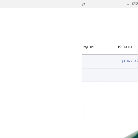
וש:
פורטפוליו
צור קשר
 מה שנוצץ
קשתות 30 גרם
> קשת 30 גרם DFX Aqua Mania