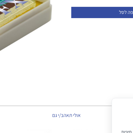
פה לסל
אולי תאהב/י גם
יוניות