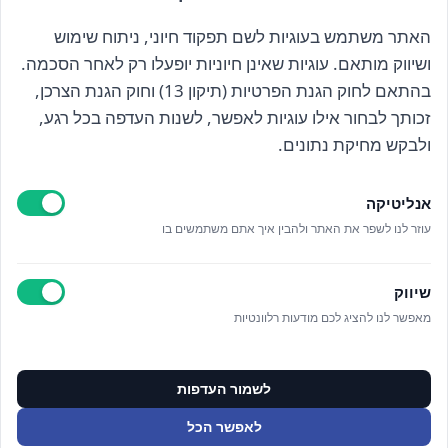
האתר משתמש בעוגיות לשם תפקוד חיוני, ניתוח שימוש
הרשם לניוזלטר שלנו
ושיווק מותאם. עוגיות שאינן חיוניות יופעלו רק לאחר הסכמה.
בהתאם לחוק הגנת הפרטיות (תיקון 13) וחוק הגנת הצרכן,
זכותך לבחור אילו עוגיות לאפשר, לשנות העדפה בכל רגע,
קראתי ואני מאשר/ת את
מדיניות הפרטיות
ולבקש מחיקת נתונים.
אנליטיקה
עוזר לנו לשפר את האתר ולהבין איך אתם משתמשים בו
Epicod Development
//
O
verallstudio Design
שיווק
כל הזכויות שמורות אנה ויסטריך
מאפשר לנו להציג לכם מודעות רלוונטיות
מדיניות פרטיות
ניהול מידע אישי
לשמור העדפות
ניהול עוגיות
תקנון האתר
לאפשר הכל