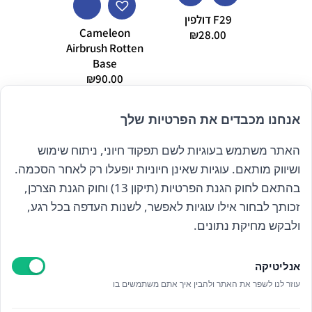
F29 דולפין
Cameleon
₪
28.00
Airbrush Rotten
DFX ירוק 10 גרם
Base
7.00
₪
90.00
אנחנו מכבדים את הפרטיות שלך
האתר משתמש בעוגיות לשם תפקוד חיוני, ניתוח שימוש
הרשם לניוזלטר שלנו
ושיווק מותאם. עוגיות שאינן חיוניות יופעלו רק לאחר הסכמה.
בהתאם לחוק הגנת הפרטיות (תיקון 13) וחוק הגנת הצרכן,
זכותך לבחור אילו עוגיות לאפשר, לשנות העדפה בכל רגע,
קראתי ואני מאשר/ת את
מדיניות הפרטיות
ולבקש מחיקת נתונים.
אנליטיקה
עוזר לנו לשפר את האתר ולהבין איך אתם משתמשים בו
Epicod Development
//
O
verallstudio Design