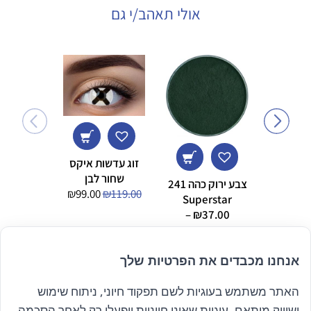
אולי תאהב/י גם
זוג עדשות איקס
שחור לבן
צבע ירוק כהה 241
מנורה B044
המחיר
המחיר
₪
99.00
₪
119.00
8.00
Superstar
המקורי
הנוכחי
–
₪
37.00
היה:
הוא:
טווח
₪
69.00
₪99.00.
₪119.00.
מחירים:
אנחנו מכבדים את הפרטיות שלך
עד
האתר משתמש בעוגיות לשם תפקוד חיוני, ניתוח שימוש
הרשם לניוזלטר שלנו
ושיווק מותאם. עוגיות שאינן חיוניות יופעלו רק לאחר הסכמה.