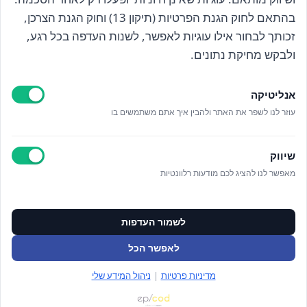
בהתאם לחוק הגנת הפרטיות (תיקון 13) וחוק הגנת הצרכן,
זכותך לבחור אילו עוגיות לאפשר, לשנות העדפה בכל רגע,
קראתי ואני מאשר/ת את
מדיניות הפרטיות
ולבקש מחיקת נתונים.
אנליטיקה
עוזר לנו לשפר את האתר ולהבין איך אתם משתמשים בו
Epicod Development
//
O
verallstudio Design
שיווק
מאפשר לנו להציג לכם מודעות רלוונטיות
כל הזכויות שמורות אנה ויסטריך
מדיניות פרטיות
ניהול מידע אישי
לשמור העדפות
ניהול עוגיות
תקנון האתר
לאפשר הכל
צור קשר
מדיניות פרטיות
|
ניהול המידע שלי