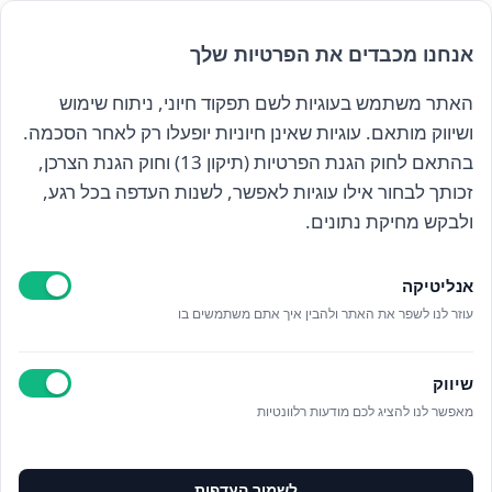
המחיר
המחיר
₪
50.00
₪
76.00
המקורי
הנוכחי
אנחנו מכבדים את הפרטיות שלך
היה:
הוא:
₪50.00.
₪76.00.
האתר משתמש בעוגיות לשם תפקוד חיוני, ניתוח שימוש
הרשם לניוזלטר שלנו
ושיווק מותאם. עוגיות שאינן חיוניות יופעלו רק לאחר הסכמה.
בהתאם לחוק הגנת הפרטיות (תיקון 13) וחוק הגנת הצרכן,
זכותך לבחור אילו עוגיות לאפשר, לשנות העדפה בכל רגע,
קראתי ואני מאשר/ת את
מדיניות הפרטיות
ולבקש מחיקת נתונים.
אנליטיקה
עוזר לנו לשפר את האתר ולהבין איך אתם משתמשים בו
Epicod Development
//
O
verallstudio Design
שיווק
כל הזכויות שמורות אנה ויסטריך
מאפשר לנו להציג לכם מודעות רלוונטיות
מדיניות פרטיות
ניהול מידע אישי
לשמור העדפות