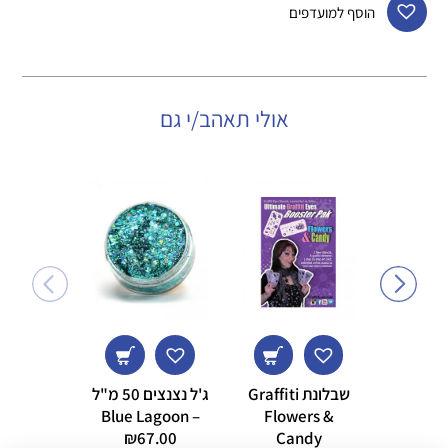
הוסף למועדפים
אולי תאהב/י גם
שבלונת Graffiti
ג'ל נצנצים 50 מ"ל
utterfly
iry
– Blue Lagoon
Flowers &
8.00
₪
67.00
Candy