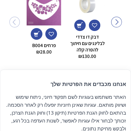
דבק דו צדדי
לבלינגים עם חיתוך
פרחים B004
להסרה קלה
₪
28.00
orehead
₪
130.00
s of
etons
2.00
אנחנו מכבדים את הפרטיות שלך
האתר משתמש בעוגיות לשם תפקוד חיוני, ניתוח שימוש
הרשם לניוזלטר שלנו
ושיווק מותאם. עוגיות שאינן חיוניות יופעלו רק לאחר הסכמה.
בהתאם לחוק הגנת הפרטיות (תיקון 13) וחוק הגנת הצרכן,
זכותך לבחור אילו עוגיות לאפשר, לשנות העדפה בכל רגע,
קראתי ואני מאשר/ת את
מדיניות הפרטיות
ולבקש מחיקת נתונים.