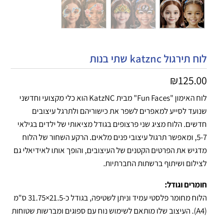
לוח תירגול katznc שתי בנות
₪
125.00
לוח האימון "Fun Faces" מבית KatzNC הוא כלי מקצועי וחדשני
שנועד לסייע למאפרים לשפר את כישוריהם ולתרגל עיצובים
חדשים. הלוח מציג שני פרצופים בגודל מציאותי של ילדים בגילאי
5-7, ומאפשר תרגול עיצובי פנים מלאים. הרקע השחור של הלוח
מדגיש את הפרטים הקטנים של העיצובים, והופך אותו לאידיאלי גם
לצילום ושיתוף ברשתות החברתיות.
חומרים וגודל:
הלוח מחומר פלסטי עמיד וניתן לשטיפה, בגודל כ-21.5×31.75 ס"מ
(A4). העיצוב שלו מותאם לשימוש נוח עם ספוגים ומברשות שטוחות