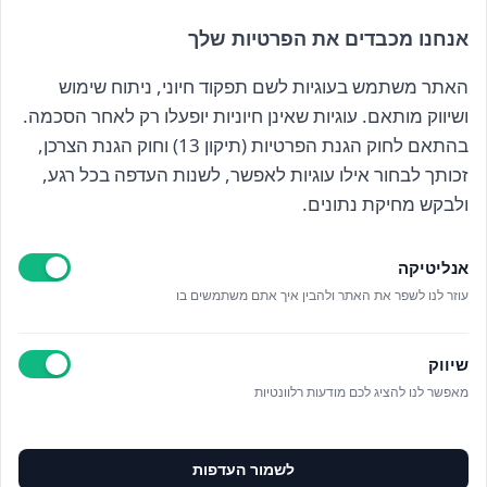
אנחנו מכבדים את הפרטיות שלך
האתר משתמש בעוגיות לשם תפקוד חיוני, ניתוח שימוש
הרשם לניוזלטר שלנו
ושיווק מותאם. עוגיות שאינן חיוניות יופעלו רק לאחר הסכמה.
בהתאם לחוק הגנת הפרטיות (תיקון 13) וחוק הגנת הצרכן,
זכותך לבחור אילו עוגיות לאפשר, לשנות העדפה בכל רגע,
קראתי ואני מאשר/ת את
מדיניות הפרטיות
ולבקש מחיקת נתונים.
אנליטיקה
עוזר לנו לשפר את האתר ולהבין איך אתם משתמשים בו
Epicod Development
//
O
verallstudio Design
שיווק
מאפשר לנו להציג לכם מודעות רלוונטיות
כל הזכויות שמורות אנה ויסטריך
מדיניות פרטיות
ניהול מידע אישי
לשמור העדפות
ניהול עוגיות