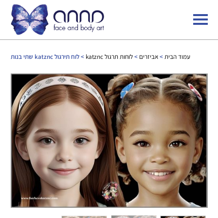
עמוד הבית
>
אביזרים
>
לוחות תרגול katznc
> לוח תירגול katznc שתי בנות