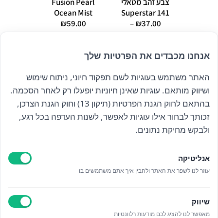
צבע זהב מטאלי
Fusion Pearl
eleon
c BRONZE
Ocean Mist
141 Superstar
9.00
₪
59.00
–
₪
37.00
טווח
₪
69.00
מחירים:
אנחנו מכבדים את הפרטיות שלך
עד
האתר משתמש בעוגיות לשם תפקוד חיוני, ניתוח שימוש
הרשם לניוזלטר שלנו
ושיווק מותאם. עוגיות שאינן חיוניות יופעלו רק לאחר הסכמה.
בהתאם לחוק הגנת הפרטיות (תיקון 13) וחוק הגנת הצרכן,
זכותך לבחור אילו עוגיות לאפשר, לשנות העדפה בכל רגע,
קראתי ואני מאשר/ת את
מדיניות הפרטיות
ולבקש מחיקת נתונים.
אנליטיקה
עוזר לנו לשפר את האתר ולהבין איך אתם משתמשים בו
Epicod Development
//
O
verallstudio Design
שיווק
מאפשר לנו להציג לכם מודעות רלוונטיות
כל הזכויות שמורות אנה ויסטריך