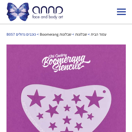
עמוד הבית
>
שבלונות
>
שבלונות Boomerang
> כוכבים גדולים B057