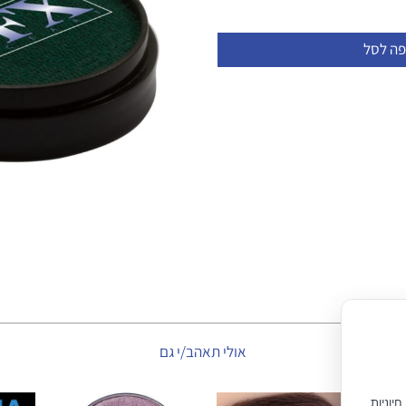
פה לסל
אולי תאהב/י גם
יוניות