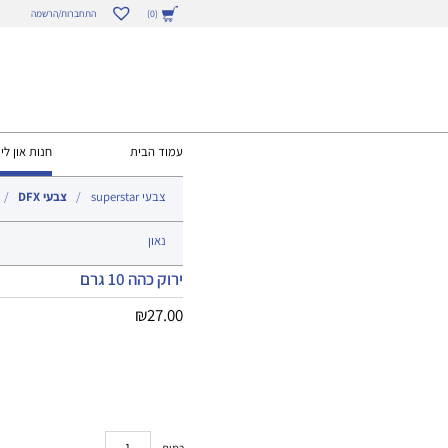
התחברות/הרשמה
(0)
עמוד הבית
חנות און ליי
צבעי superstar
צבעי DFX
נאון
ירוק כהה 10 גרם
₪
27.00
כמות