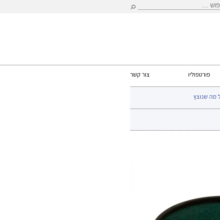
וש:
פורטפוליו
צור קשר
 מה שנוצץ
ת
>
צבעי DFX
>
צבעים 10 גרם
> ירוק כהה 10 גרם