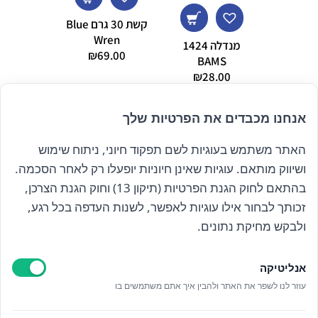
קשת 30 גרם Blue
Wren
מנדלה 1424
₪
69.00
BAMS
מ"ל
ray
₪
28.00
0.00
אנחנו מכבדים את הפרטיות שלך
האתר משתמש בעוגיות לשם תפקוד חיוני, ניתוח שימוש
הרשם לניוזלטר שלנו
ושיווק מותאם. עוגיות שאינן חיוניות יופעלו רק לאחר הסכמה.
בהתאם לחוק הגנת הפרטיות (תיקון 13) וחוק הגנת הצרכן,
זכותך לבחור אילו עוגיות לאפשר, לשנות העדפה בכל רגע,
קראתי ואני מאשר/ת את
מדיניות הפרטיות
ולבקש מחיקת נתונים.
אנליטיקה
עוזר לנו לשפר את האתר ולהבין איך אתם משתמשים בו
Epicod Development
//
O
verallstudio Design