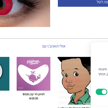
פה לסל
אולי תאהב/י גם
יוניות
) וחוק הגנת הצרכן, זכותך
לוויתן חד קרן B020
₪
28.00
DI