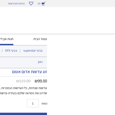
התחברות/הרשמה
(0)
עמוד הבית
חנות און ליי
צבעי superstar
צבעי DFX
נאון
זוג עדשות אדום אטום
המחיר
המחיר
₪
119.00
₪
99.00
הנוכחי
המקורי
עדשות שנתיות, כל העדשות הנמכרות באתר באישור
שדרגו את המראה שלכם בעזרת עדשות 
היה:
הוא:
₪119.00.
₪99.00.
כמות