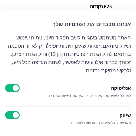
F25 נקודות
₪
28.00
אנחנו מכבדים את הפרטיות שלך
האתר משתמש בעוגיות לשם תפקוד חיוני, ניתוח שימוש
הרשם לניוזלטר שלנו
ושיווק מותאם. עוגיות שאינן חיוניות יופעלו רק לאחר הסכמה.
בהתאם לחוק הגנת הפרטיות (תיקון 13) וחוק הגנת הצרכן,
זכותך לבחור אילו עוגיות לאפשר, לשנות העדפה בכל רגע,
קראתי ואני מאשר/ת את
מדיניות הפרטיות
ולבקש מחיקת נתונים.
אנליטיקה
עוזר לנו לשפר את האתר ולהבין איך אתם משתמשים בו
Epicod Development
//
O
verallstudio Design
שיווק
מאפשר לנו להציג לכם מודעות רלוונטיות
כל הזכויות שמורות אנה ויסטריך
מדיניות פרטיות