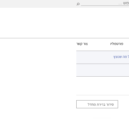
וש:
פורטפוליו
צור קשר
 מה שנוצץ
עמוד הבית
>
צבעי DFX
> שחור ולבן