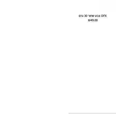
DFX צבע שחור 30 גרם
₪
49.00