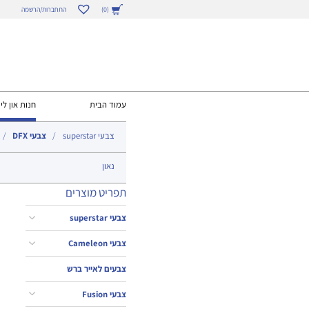
התחברות/הרשמה
(0)
עמוד הבית
חנות און ליי
צבעי superstar
צבעי DFX
נאון
תפריט מוצרים
צבעי superstar
צבעי Cameleon
צבעים לאייר ברש
צבעי Fusion