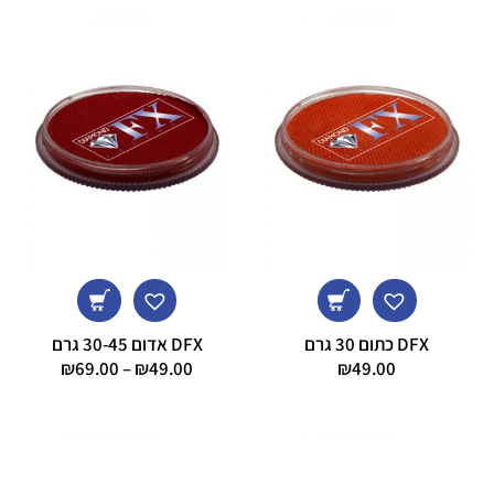
DFX כתום 30 גרם
DFX אדום 30-45 גרם
טווח
₪
69.00
–
₪
49.00
₪
49.00
מחירים:
עד