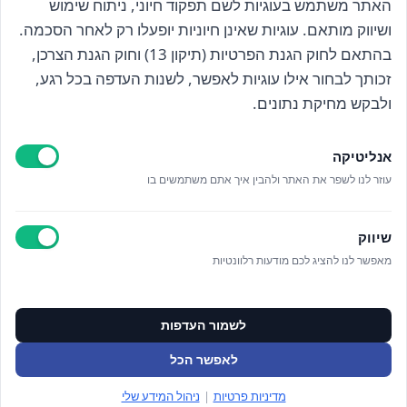
האתר משתמש בעוגיות לשם תפקוד חיוני, ניתוח שימוש
הרשם לניוזלטר שלנו
ושיווק מותאם. עוגיות שאינן חיוניות יופעלו רק לאחר הסכמה.
בהתאם לחוק הגנת הפרטיות (תיקון 13) וחוק הגנת הצרכן,
זכותך לבחור אילו עוגיות לאפשר, לשנות העדפה בכל רגע,
קראתי ואני מאשר/ת את
מדיניות הפרטיות
ולבקש מחיקת נתונים.
אנליטיקה
עוזר לנו לשפר את האתר ולהבין איך אתם משתמשים בו
Epicod Development
//
O
verallstudio Design
שיווק
כל הזכויות שמורות אנה ויסטריך
מאפשר לנו להציג לכם מודעות רלוונטיות
מדיניות פרטיות
ניהול מידע אישי
לשמור העדפות
ניהול עוגיות
תקנון האתר
לאפשר הכל
צור קשר
מדיניות פרטיות
|
ניהול המידע שלי