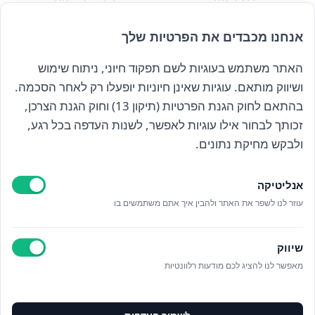
₪
69.00
₪
69.00
אנחנו מכבדים את הפרטיות שלך
האתר משתמש בעוגיות לשם תפקוד חיוני, ניתוח שימוש
הרשם לניוזלטר שלנו
ושיווק מותאם. עוגיות שאינן חיוניות יופעלו רק לאחר הסכמה.
בהתאם לחוק הגנת הפרטיות (תיקון 13) וחוק הגנת הצרכן,
זכותך לבחור אילו עוגיות לאפשר, לשנות העדפה בכל רגע,
קראתי ואני מאשר/ת את
מדיניות הפרטיות
ולבקש מחיקת נתונים.
אנליטיקה
עוזר לנו לשפר את האתר ולהבין איך אתם משתמשים בו
Epicod Development
//
O
verallstudio Design
שיווק
מאפשר לנו להציג לכם מודעות רלוונטיות
כל הזכויות שמורות אנה ויסטריך
מדיניות פרטיות
ניהול מידע אישי