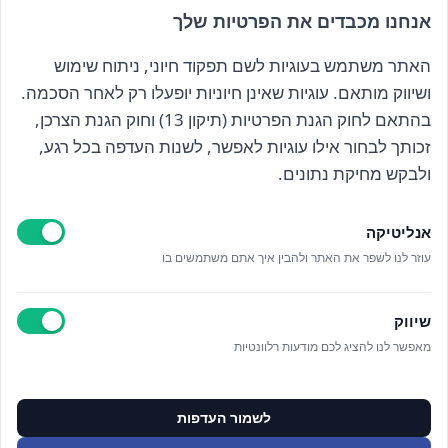
אנחנו מכבדים את הפרטיות שלך
האתר משתמש בעוגיות לשם תפקוד חיוני, ניתוח שימוש
הרשם לניוזלטר שלנו
ושיווק מותאם. עוגיות שאינן חיוניות יופעלו רק לאחר הסכמה.
בהתאם לחוק הגנת הפרטיות (תיקון 13) וחוק הגנת הצרכן,
זכותך לבחור אילו עוגיות לאפשר, לשנות העדפה בכל רגע,
קראתי ואני מאשר/ת את
מדיניות הפרטיות
ולבקש מחיקת נתונים.
אנליטיקה
עוזר לנו לשפר את האתר ולהבין איך אתם משתמשים בו
Epicod Development
//
O
verallstudio Design
שיווק
כל הזכויות שמורות אנה ויסטריך
מאפשר לנו להציג לכם מודעות רלוונטיות
מדיניות פרטיות
ניהול מידע אישי
לשמור העדפות
ניהול עוגיות