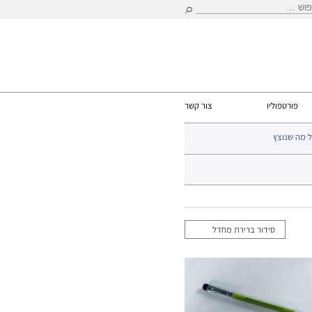
וש:
פורטפוליו
צור קשר
 מה שנוצץ
ד הבית
>
מכחולים וספוגים
> מכחולים cameleon