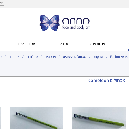
חיפ
ן
אודות אנה
סדנאות
עמדות איפור
צבעי Fusion
אבקות
מכחולים וספוגים
אפקטים
שבלונות
אביזרים
כל
עמו
מכחולים cameleon