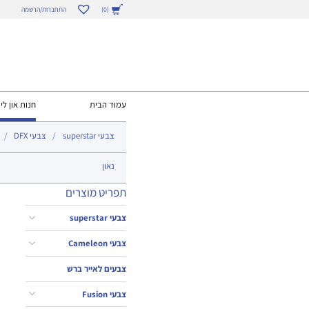
התחברות/הרשמה
(0)
עמוד הבית
חנות און ליי
צבעי superstar
צבעי DFX
נאון
תפריט מוצרים
צבעי superstar
צבעי Cameleon
צבעים לאייר ברש
צבעי Fusion