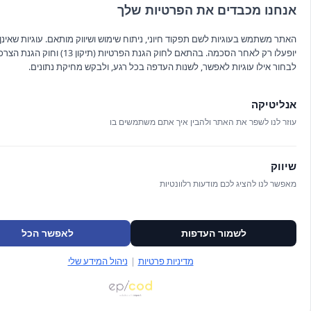
אנחנו מכבדים את הפרטיות שלך
כל מה שנוצץ
עדשות
האתר משתמש בעוגיות לשם תפקוד חיוני, ניתוח שימוש ושיווק מותאם. עוגיות שאינן ח
יופעלו רק לאחר הסכמה. בהתאם לחוק הגנת הפרטיות (תיקון 13
גיפט קארד
לבחור אילו עוגיות לאפשר, לשנות העדפה בכל רגע, ולבקש מחיקת נתונים.
חדש!
אנליטיקה
מבצעים
עוזר לנו לשפר את האתר ולהבין איך אתם משתמשים בו
כללי
שיווק
תקנון האתר
מאפשר לנו להציג לכם מודעות רלוונטיות
לשמור העדפות
לאפשר הכל
הרשם לניוזלטר שלנו
מדיניות פרטיות
|
ניהול המידע שלי
קראתי וא
velopment
//
O
verallstudio Design