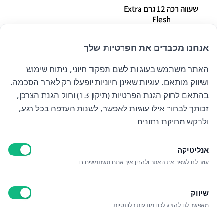
שעווה רכה 12 גרם Extra
Flesh
₪
60.00
אנחנו מכבדים את הפרטיות שלך
האתר משתמש בעוגיות לשם תפקוד חיוני, ניתוח שימוש
הרשם לניוזלטר שלנו
ושיווק מותאם. עוגיות שאינן חיוניות יופעלו רק לאחר הסכמה.
בהתאם לחוק הגנת הפרטיות (תיקון 13) וחוק הגנת הצרכן,
זכותך לבחור אילו עוגיות לאפשר, לשנות העדפה בכל רגע,
קראתי ואני מאשר/ת את
מדיניות הפרטיות
ולבקש מחיקת נתונים.
אנליטיקה
עוזר לנו לשפר את האתר ולהבין איך אתם משתמשים בו
Epicod Development
//
O
verallstudio Design
שיווק
מאפשר לנו להציג לכם מודעות רלוונטיות
כל הזכויות שמורות אנה ויסטריך