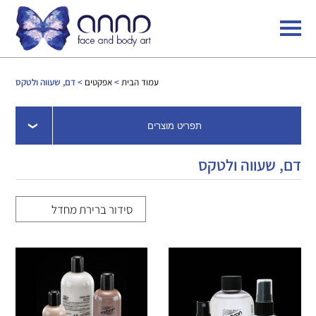
עמוד הבית
>
אפקטים
> דם, שעווה ולטקס
תפריט מוצרים
דם, שעווה ולטקס