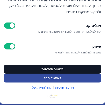
זכותך לבחור אילו עוגיות לאפשר, לשנות העדפה בכל רגע,
קראתי ואני מאשר/ת את
מדיניות הפרטיות
ולבקש מחיקת נתונים.
אנליטיקה
עוזר לנו לשפר את האתר ולהבין איך אתם משתמשים בו
Epicod Development
//
O
verallstudio Design
שיווק
מאפשר לנו להציג לכם מודעות רלוונטיות
כל הזכויות שמורות אנה ויסטריך
מדיניות פרטיות
ניהול מידע אישי
לשמור העדפות
ניהול עוגיות
תקנון האתר
לאפשר הכל
צור קשר
מדיניות פרטיות
|
ניהול המידע שלי
התחברות/הרשמה
(0)