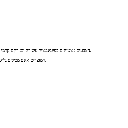
הצבעים מצטיינים בפיגמנטציה עשירה ובמרקם קרמי המעניק כיסוי מושלם ועמידות מרשימה. הפורמולה הייחודית, המבוססת על גליצרין, פותחה במיוחד להיות עדינה ומתאימה לכל סוגי העור, כולל עור רגיש.
חברת Superstar NL מקפידה על עמידה בתקני איכות ובטיחות מחמירים, בהתאם להנחיות ה-FDA וה-EU. המוצרים אינם מכילים גלוטן או ריח, ומיוצרים ללא ניסויים בבעלי חיים.