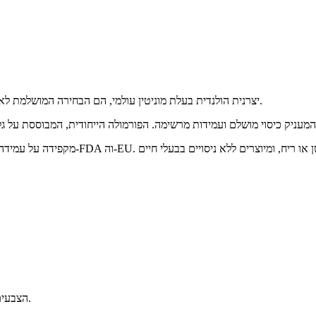
צבעי " Dreams" מבית Superstar NL, יצרנית הולנדית בעלת מוניטין עולמי, הם הבחירה המושלמת לאמנים המחפשים איכות ללא פשרות.
הצבעים מיוצרים בהולנד ועומדים בכל הסטנדרטים של משרד הבריאות האירופאי.