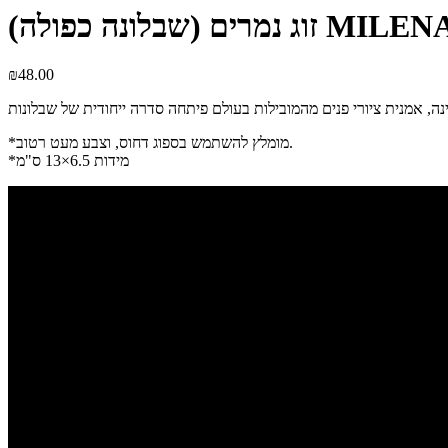
בלונה כפולה) MILENA D11
₪
48.00
*מומלץ להשתמש בספוג דחוס, וצבע מעט רטוב.
*מידות 6.5×13 ס"מ